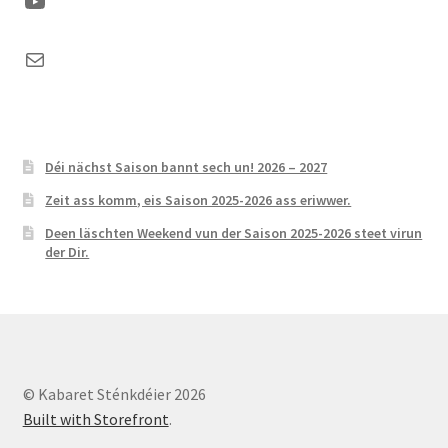
YouTube
Mail
Déi nächst Saison bannt sech un! 2026 – 2027
Zeit ass komm, eis Saison 2025-2026 ass eriwwer.
Deen läschten Weekend vun der Saison 2025-2026 steet virun
der Dir.
© Kabaret Sténkdéier 2026
Built with Storefront
.