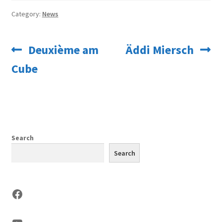
Category:
News
Post
Previous
Next
Deuxième am
Äddi Miersch
navigation
post:
post:
Cube
Search
Search
Facebook