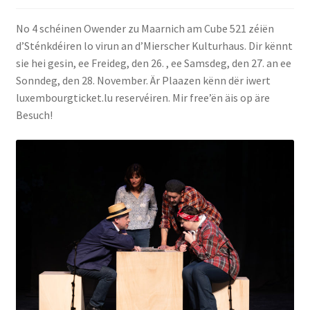
No 4 schéinen Owender zu Maarnich am Cube 521 zéiën
De Kontakt
d’Sténkdéiren lo virun an d’Mierscher Kulturhaus. Dir kënnt
sie hei gesin, ee Freideg, den 26. , ee Samsdeg, den 27. an ee
Sonndeg, den 28. November. Är Plaazen kënn dër iwert
luxembourgticket.lu reservéiren. Mir free’ën äis op äre
Besuch!