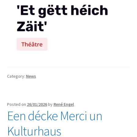
Category:
News
Posted on
26/01/2026
by
René Engel
Een décke Merci un
Kulturhaus