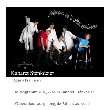
De Kontakt
Alles a Fränjelen
De Programm 2026/27 vum Kabaret Sténkdéier
D’Operatioun ass gelong, de Patient ass dout!