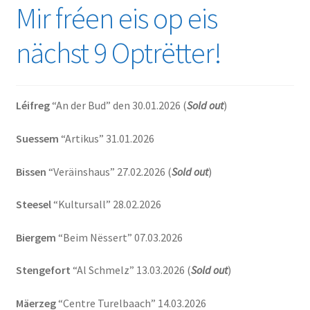
Mir fréen eis op eis
nächst 9 Optrëtter!
Léifreg
“An der Bud” den 30.01.2026 (
Sold out
)
Suessem
“Artikus” 31.01.2026
Bissen
“Veräinshaus” 27.02.2026 (
Sold out
)
Steesel
“Kultursall” 28.02.2026
Biergem
“Beim Nëssert” 07.03.2026
Stengefort
“Al Schmelz” 13.03.2026 (
Sold out
)
Mäerzeg
“Centre Turelbaach” 14.03.2026