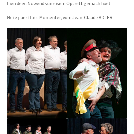
hien deen Nowend vun eisem Optrëtt gemach huet.
Hei e puer flott Momenter, vum Jean-Claude ADLER: