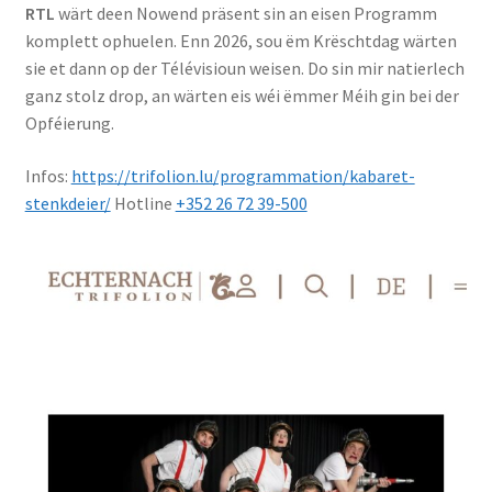
RTL
wärt deen Nowend präsent sin an eisen Programm
komplett ophuelen. Enn 2026, sou ëm Krëschtdag wärten
sie et dann op der Télévisioun weisen. Do sin mir natierlech
ganz stolz drop, an wärten eis wéi ëmmer Méih gin bei der
Opféierung.
Infos:
https://trifolion.lu/programmation/kabaret-
stenkdeier/
Hotline
+352 26 72 39-500