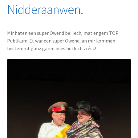
Nidderaanwen.
Mir haten een super Owend bei Iech, mat engem TOP
Publikum. Et war een super Owend, an mir kommen
bestëmmt ganz gären nees bei Iech zréck!