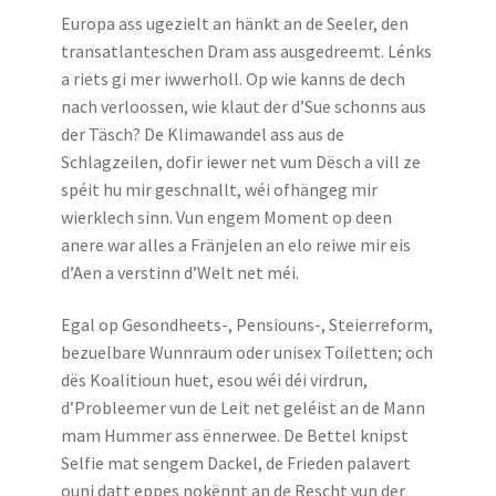
Europa ass ugezielt an hänkt an de Seeler, den
transatlanteschen Dram ass ausgedreemt. Lénks
a riets gi mer iwwerholl. Op wie kanns de dech
nach verloossen, wie klaut der d’Sue schonns aus
der Täsch? De Klimawandel ass aus de
Schlagzeilen, dofir iewer net vum Dësch a vill ze
spéit hu mir geschnallt, wéi ofhängeg mir
wierklech sinn. Vun engem Moment op deen
anere war alles a Fränjelen an elo reiwe mir eis
d’Aen a verstinn d’Welt net méi.
Egal op Gesondheets-, Pensiouns-, Steierreform,
bezuelbare Wunnraum oder unisex Toiletten; och
dës Koalitioun huet, esou wéi déi virdrun,
d’Probleemer vun de Leit net geléist an de Mann
mam Hummer ass ënnerwee. De Bettel knipst
Selfie mat sengem Dackel, de Frieden palavert
ouni datt eppes nokënnt an de Rescht vun der