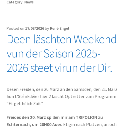
Category:
News
Posted on
17/03/2026
by
René Engel
Deen läschten Weekend
vun der Saison 2025-
2026 steet virun der Dir.
Dësen Freiden, den 20.März an den Samsden, den 21. März
hun t’Sténkdéier hier 2 läscht Optrëtter vum Programm
“Et gët héich Zäit”.
Freides den 20. März spillen mir am TRIFOLION zu
Echternach, um 20H00 Auer.
Et gin nach Platzen, an och