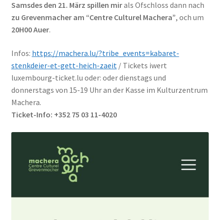
Samsdes den 21. März spillen mir
als Ofschloss dann nach
zu Grevenmacher am “Centre Culturel Machera”
, och um
20H00 Auer
.
Infos:
https://machera.lu/?tribe_events=kabaret-
stenkdeier-et-gett-heich-zaeit
/ Tickets iwert
luxembourg-ticket.lu oder: oder dienstags und
donnerstags von 15-19 Uhr an der Kasse im Kulturzentrum
Machera.
Ticket-Info: +352 75 03 11-4020