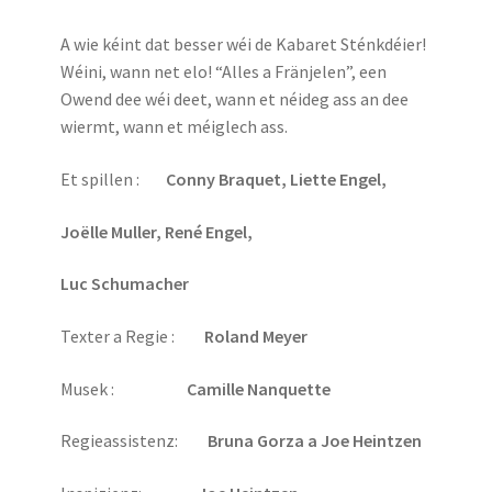
A wie kéint dat besser wéi de Kabaret Sténkdéier!
Wéini, wann net elo! “Alles a Fränjelen”, een
Owend dee wéi deet, wann et néideg ass an dee
wiermt, wann et méiglech ass.
Et spillen :
Conny Braquet, Liette Engel,
Joëlle Muller, René Engel,
Luc Schumacher
Texter a Regie :
Roland Meyer
Musek :
Camille Nanquette
Regieassistenz:
Bruna Gorza a Joe Heintzen