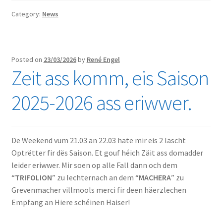
Category:
News
Posted on
23/03/2026
by
René Engel
Zeit ass komm, eis Saison
2025-2026 ass eriwwer.
De Weekend vum 21.03 an 22.03 hate mir eis 2 läscht
Optrëtter fir dës Saison. Et gouf héich Zäit ass domadder
leider eriwwer. Mir soen op alle Fall dann och dem
“
TRIFOLION
” zu Iechternach an dem “
MACHERA
” zu
Grevenmacher villmools merci fir deen häerzlechen
Empfang an Hiere schéinen Haiser!