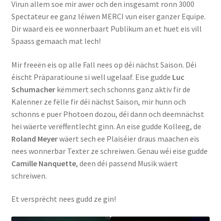
Virun allem soe mir awer och den insgesamt ronn 3000
Spectateur ee ganz léiwen MERCI vun eiser ganzer Equipe.
Dir waard eis ee wonnerbaart Publikum an et huet eis vill
Spaass gemaach mat Iech!
Mir freeën eis op alle Fall nees op déi nächst Saison. Déi
éischt Präparatioune si well ugelaaf. Eise gudde
Luc
Schumacher
këmmert sech schonns ganz aktiv fir de
Kalenner ze fëlle fir déi nächst Saison, mir hunn och
schonns e puer Photoen dozou, déi dann och deemnächst
hei wäerte verëffentlecht ginn. An eise gudde Kolleeg, de
Roland Meyer
wäert sech ee Plaiséier draus maachen eis
nees wonnerbar Texter ze schreiwen. Genau wéi eise gudde
Camille Nanquette
, deen déi passend Musik wäert
schreiwen.
Et versprëcht nees gudd ze gin!