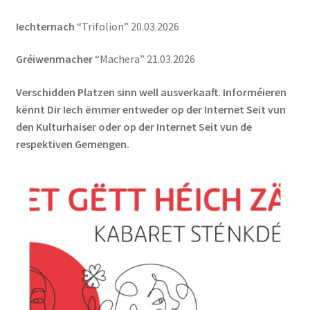
Iechternach
“Trifolion” 20.03.2026
Gréiwenmacher
“Machera” 21.03.2026
Verschidden Platzen sinn well ausverkaaft. Informéieren
kënnt Dir Iech ëmmer entweder op der Internet Seit vun
den Kulturhaiser oder op der Internet Seit vun de
respektiven Gemengen.