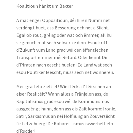
Koalitioun hänkt um Baxter.
A mat enger Oppositioun, déi hiren Numm net
verdéngt huet, ass Besserung och net a Siicht.
Egal ob rout, gréng oder wat och ëmmer, all hu
se genuch mat sech selwer ze dinn. Esou kritt
d’Zukunft vum Land grad wéi den ëffentlechen
Transport ëmmer méi Retard. Oder kënnt Dir
d’Piraten nach eescht huelen! Ee Land wat sech
esou Politiker leescht, muss sech net wonneren.
Mee grad elo zielt et! Wie fléckt d’Téitschen an
eiser Realitéit? Wann alles a Fränjelen ass, de
Kapitalismus grad esou wéi de Kommunismus
ausgedéngt hunn, dann ass eis Zäit komm: Ironie,
Satir, Sarkasmus an nei Hoffnung an Zouversiicht
fir Lëtzebuerg! De Kabarettismus iwwerhëlt elo
d’Rudder!