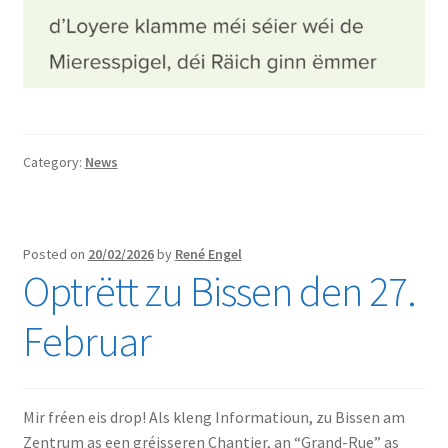
Category:
News
Posted on
20/02/2026
by
René Engel
Optrëtt zu Bissen den 27.
Februar
Mir fréen eis drop! Als kleng Informatioun, zu Bissen am
Zentrum as een gréisseren Chantier, an “Grand-Rue” as