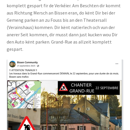
komplett gespart fir de Verkéier. Am Beschten dir kommt
aus Richtung Mersch an Bissen eran, do kënt Dir bei der
Gemeng parken an zu Fouss bis an den Theatersall
(Verainshaus) kommen. Dir kënt natierlech och vun der
anerer Seit kommen, dir musst dann just kucken wou Dir
den Auto kënt parken. Grand-Rue as allzeit komplett
gespart.