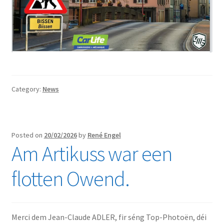
Category:
News
Posted on
20/02/2026
by
René Engel
Am Artikuss war een
flotten Owend.
Merci dem Jean-Claude ADLER, fir séng Top-Photoën, déi