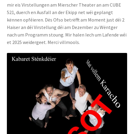
mir eis Virstellungen am Mierscher Theater an am CUBE
521, duerch en Ausfall an der Ekipp net wéi geplangt
De Kontakt
kënnen opféieren. Dës Ofso betrëfft am Moment just déi 2
Haiser an déi Virstellung déi am Dezember zu Wëntger
nach um Programm stoung. Mir halen Iech um Lafende wéi
et 2025 weidergeet. Merci villmools.