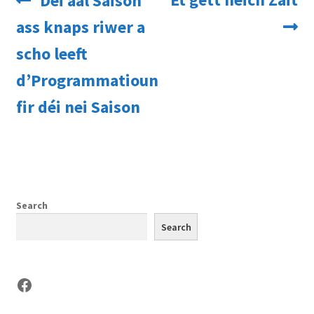
Déi aal Saison
navigation
post:
post:
ass knaps riwer a
scho leeft
d’Programmatioun
fir déi nei Saison
Search
Search
Facebook