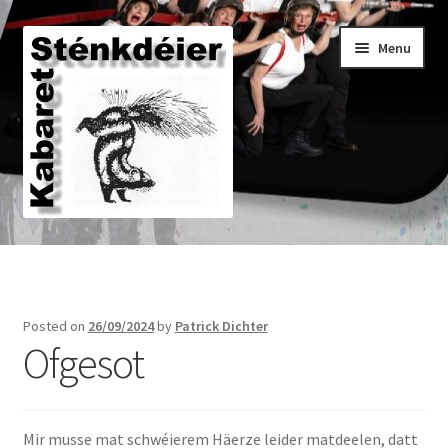
Skip
Skip
Menu
to
to
navigation
content
Den aktuelle Programm
Posted on
26/09/2024
by
Patrick Dichter
Den Archiv
Ofgesot
Den Historique
Mir musse mat schwéierem Häerze leider matdeelen, datt