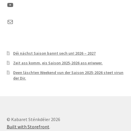
YouTube
Mail
Déi nächst Saison bannt sech un! 2026 – 2027
Zeit ass komm, eis Saison 2025-2026 ass eriwwer.
Deen läschten Weekend vun der Saison 2025-2026 steet virun
der Dir.
© Kabaret Sténkdéier 2026
Built with Storefront
.