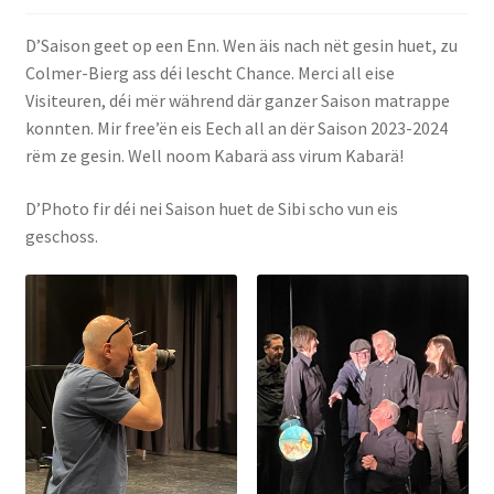
D’Saison geet op een Enn. Wen äis nach nët gesin huet, zu
De Kontakt
Colmer-Bierg ass déi lescht Chance. Merci all eise
Visiteuren, déi mër während där ganzer Saison matrappe
konnten. Mir free’ën eis Eech all an dër Saison 2023-2024
rëm ze gesin. Well noom Kabarä ass virum Kabarä!
D’Photo fir déi nei Saison huet de Sibi scho vun eis
geschoss.