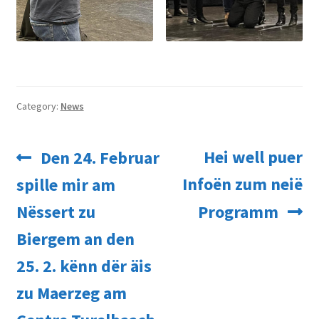
Category:
News
Post
Previous
Next
Hei well puer
Den 24. Februar
navigation
post:
post:
Infoën zum neië
spille mir am
Nëssert zu
Programm
Biergem an den
25. 2. kënn dër äis
zu Maerzeg am