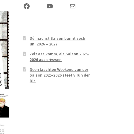
Facebook
YouTube
Mail
Déi nächst Saison bannt sech
un! 2026 – 2027
Zeit ass komm, eis Saison 2025-
2026 ass eriwwer.
Deen läschten Weekend vun der
Saison 2025-2026 steet virun der
Dir.