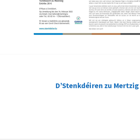
Next
D’Stenkdéiren zu Mertzig
post: