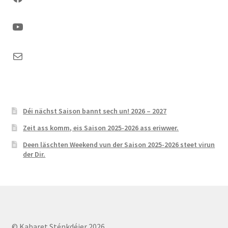
YouTube
Mail
Déi nächst Saison bannt sech un! 2026 – 2027
Zeit ass komm, eis Saison 2025-2026 ass eriwwer.
Deen läschten Weekend vun der Saison 2025-2026 steet virun
der Dir.
© Kabaret Sténkdéier 2026