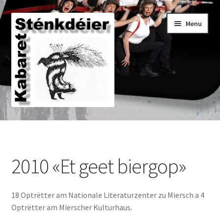
Skip
Skip
Menu
to
to
navigation
content
Den aktuelle Programm
2010 «Et geet biergop»
Den Archiv
18 Optrëtter am Nationale Literaturzenter zu Miersch a 4
Den Historique
Optrëtter am Mierscher Kulturhaus.