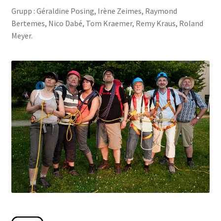
Grupp : Géraldine Posing, Irène Zeimes, Raymond
De Kontakt
Bertemes, Nico Dabé, Tom Kraemer, Remy Kraus, Roland
Meyer.